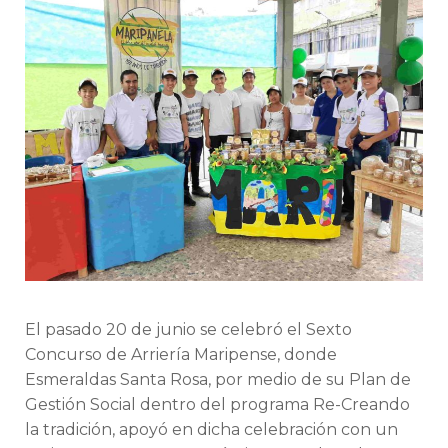
Rosa
Patrocina
la
Celebración
del
Sexto
Concurso
de
Arriería
Maripense.
El pasado 20 de junio se celebró el Sexto
Concurso de Arriería Maripense, donde
Esmeraldas Santa Rosa, por medio de su Plan de
Gestión Social dentro del programa Re-Creando
la tradición, apoyó en dicha celebración con un