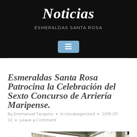
Skip
Noticias
to
content
ESMERALDAS SANTA ROSA
Esmeraldas Santa Rosa
Patrocina la Celebración del
Sexto Concurso de Arriería
Maripense.
Posted
By
Emmanuel Tarquino
In
Uncategorized
2019-07-
on
on
02
Leave a Comment
Esmeraldas
Santa