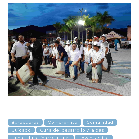
Barequeros
Compromiso
Comunidad
Cuidado
Cuna del desarrollo y la paz
Cuna Educativa y Cultural
Edwin Molina