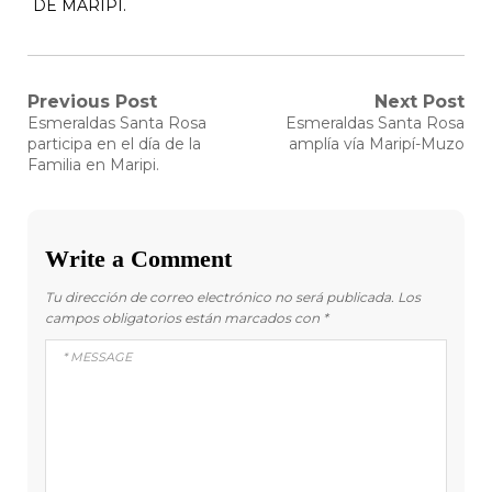
DE MARIPI.
Navegación
Previous Post
Next Post
Previous
Next
Esmeraldas Santa Rosa
Esmeraldas Santa Rosa
post:
post:
de
participa en el día de la
amplía vía Maripí-Muzo
Familia en Maripi.
entradas
Write a Comment
Tu dirección de correo electrónico no será publicada.
Los
campos obligatorios están marcados con
*