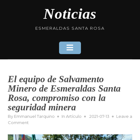
Skip
Noticias
to
content
ESMERALDAS SANTA ROSA
El equipo de Salvamento
Minero de Esmeraldas Santa
Rosa, compromiso con la
seguridad minera
Posted
By
Emmanuel Tarquino
In
Artículo
2021-07-13
Leave a
on
on
Comment
El
equipo