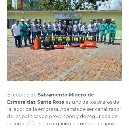
de
Salvamento
Minero
de
Esmeraldas
Santa
Rosa,
compromiso
con
la
seguridad
minera
El equipo de
Salvamento Minero de
Esmeraldas Santa Rosa
es uno de los pilares de
la labor de la empresa. Además de ser canalizador
de las políticas de prevención y de seguridad de
la compañía, es un organismo que brinda apoyo